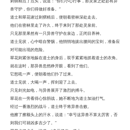
刺猬精点了点头，说道：“你们小心行事，那灵泉之处必有异
兽守护，你们得做好准备。”
道士和翠花谢过刺猬精后，便朝着密林深处走去。
他们在密林里走了许久，终于来到了那处灵泉前。
只见那里果然有一只异兽守护在泉边，正闭目养神。
道士见状，心中暗自警惕，他悄悄地拔出腰间的宝剑，准备应
对可能出现的危险。
翠花则紧张地躲在道士的身后，双手紧紧地抓着道士的衣角。
就在这时，那异兽忽然睁开眼，看到了他们。
它怒吼一声，便朝着他们扑了过来。
道士见状，大喝一声，挥剑迎了上去。
只见剑光如电，与异兽展开了激烈的搏斗。
翠花在一旁看得心惊胆战，她不断地为道士加油打气。
经过一番激烈的战斗，道士终于将异兽击败。
他擦了擦额头上的汗水，说道：“幸亏这异兽不算太厉害，否
则我们可就凶多吉少了。”