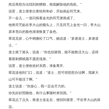
然后再想办法找到刺猬精，彻底解除他的危机。”
说罢，道士便拿出黄纸和朱砂，开始画起符咒来。
不一会儿，一道闪烁着金光的符咒便画成了。
他将符咒贴在李大山的额头上，只见符咒上金光一闪，李大山
原本苍白的脸色渐渐恢复了血色。
翠花见状，心中稍微松了口气，她说道：“多谢道士，多谢道
士。”
道士摇了摇头，说道：“你也别谢我，能不能救活大山，还得
看那刺猬精愿不愿意现身。”
说罢，道士便收拾好东西，准备离开。
翠花送他到门口，说道：“道士，您可得想想办法啊，我家大
山可不能没了啊。”
道士说道：“你放心，我一定会尽力的。
你先好好照顾他，有什么事随时来找我。”
翠花点了点头，将道士送走后，便回到屋里，守在李大山的床
边。