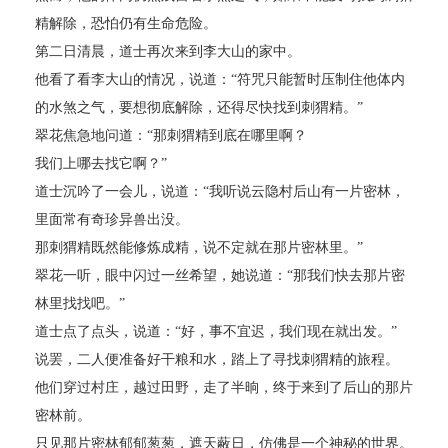
精解除，恐怕仍有生命危险。
第二日清晨，道士再次来到李大山的家中。
他看了看李大山的情况，说道：“符咒只能暂时压制住他体内
的水煞之气，要想彻底解除，还得尽快找到刺猬精。”
翠花焦急地问道：“那刺猬精到底在哪里啊？
我们上哪去找它啊？”
道士沉吟了一会儿，说道：“我听说云隐村后山有一片密林，
里面常有奇珍异兽出没。
那刺猬精既然能修炼成精，说不定就在那片密林里。”
翠花一听，眼中闪过一丝希望，她说道：“那我们快去那片密
林里找找吧。”
道士点了点头，说道：“好，事不宜迟，我们现在就出发。”
说罢，二人便准备好干粮和水，踏上了寻找刺猬精的旅程。
他们穿过村庄，越过田野，走了半晌，终于来到了后山的那片
密林前。
只见那片密林郁郁葱葱，遮天蔽日，仿佛是一个神秘的世界。