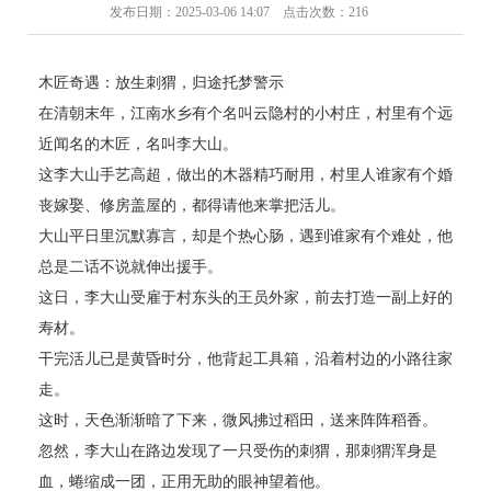
发布日期：2025-03-06 14:07 点击次数：216
木匠奇遇：放生刺猬，归途托梦警示
在清朝末年，江南水乡有个名叫云隐村的小村庄，村里有个远
近闻名的木匠，名叫李大山。
这李大山手艺高超，做出的木器精巧耐用，村里人谁家有个婚
丧嫁娶、修房盖屋的，都得请他来掌把活儿。
大山平日里沉默寡言，却是个热心肠，遇到谁家有个难处，他
总是二话不说就伸出援手。
这日，李大山受雇于村东头的王员外家，前去打造一副上好的
寿材。
干完活儿已是黄昏时分，他背起工具箱，沿着村边的小路往家
走。
这时，天色渐渐暗了下来，微风拂过稻田，送来阵阵稻香。
忽然，李大山在路边发现了一只受伤的刺猬，那刺猬浑身是
血，蜷缩成一团，正用无助的眼神望着他。