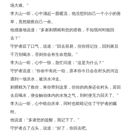
场大难。”
李大山一听，心中涌起一股暖流，他没想到自己一个小小的善
举，竟然能救自己一命。
他感激地说道：“多谢刺猬精和您的搭救，不知我何时能回
去？”
守护者叹了口气，说道：“回去容易，但你得记住，回到家后
千万别喝水，否则你会有生命危险。”
李大山一听，心中一惊，急忙问道：“这是为什么？”
守护者说道：“你命中有此一劫，原本你今日会在村头的河边
遇到一场洪水，被洪水冲走。
刺猬精为了救你，将你带到这里，但你的肉身还在村头，若回
去后喝水，便会触动体内的水煞之气，到时便无力回天了。”
李大山一听，心中暗自庆幸，同时也暗暗记住了守护者的嘱
咐。
他说道：“多谢您的提醒，我记下了。”
守护者点了点头，说道：“好了，你回去吧。