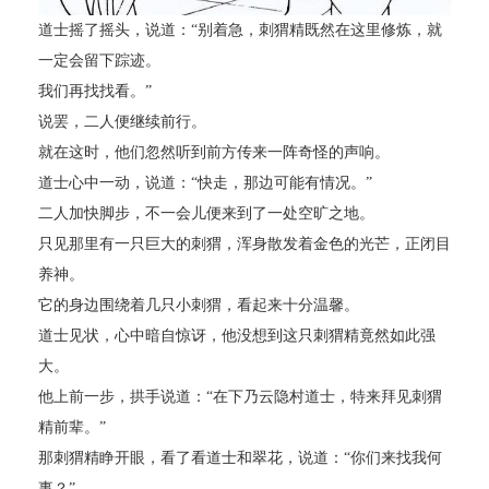
道士摇了摇头，说道：“别着急，刺猬精既然在这里修炼，就
一定会留下踪迹。
我们再找找看。”
说罢，二人便继续前行。
就在这时，他们忽然听到前方传来一阵奇怪的声响。
道士心中一动，说道：“快走，那边可能有情况。”
二人加快脚步，不一会儿便来到了一处空旷之地。
只见那里有一只巨大的刺猬，浑身散发着金色的光芒，正闭目
养神。
它的身边围绕着几只小刺猬，看起来十分温馨。
道士见状，心中暗自惊讶，他没想到这只刺猬精竟然如此强
大。
他上前一步，拱手说道：“在下乃云隐村道士，特来拜见刺猬
精前辈。”
那刺猬精睁开眼，看了看道士和翠花，说道：“你们来找我何
事？”