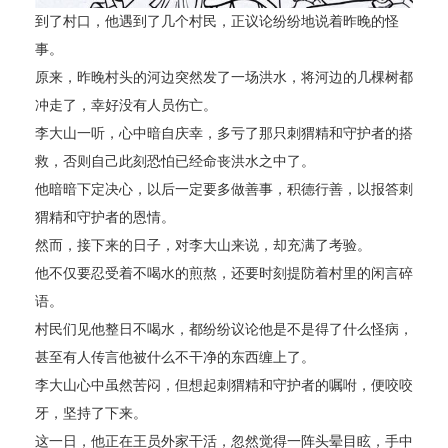
到了村口，他遇到了几个村民，正议论纷纷地说着昨晚的怪
事。
原来，昨晚村头的河边突然发了一场洪水，将河边的几棵树都
冲走了，幸好没有人员伤亡。
李大山一听，心中暗自庆幸，多亏了那只刺猬精和守护者的搭
救，否则自己此刻恐怕已经命丧洪水之中了。
他暗暗下定决心，以后一定要多做善事，积德行善，以报答刺
猬精和守护者的恩情。
然而，接下来的日子，对李大山来说，却充满了考验。
他不仅要忍受着不喝水的煎熬，还要时刻提防着村里的闲言碎
语。
村民们见他整日不喝水，都纷纷议论他是不是得了什么怪病，
甚至有人传言他被什么不干净的东西缠上了。
李大山心中虽然苦闷，但想起刺猬精和守护者的嘱咐，便咬咬
牙，坚持了下来。
这一日，他正在王员外家干活，忽然觉得一阵头晕目眩，手中