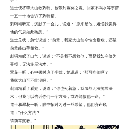
道士便将李大山救刺猬、被带到幽冥之境、回家不喝水等事情
一五一十地告诉了刺猬精。
刺猬精听完，沉默了一会儿，说道：“原来是他，难怪我觉得
他的气息如此熟悉。”
道士见状，急忙说道：“前辈，我家大山如今性命垂危，还望
前辈能出手相救。”
刺猬精叹了口气，说道：“不是我不想救他，而是我如今修为
受损，无法施展法术。”
翠花一听，心中顿时凉了半截，她说道：“那可咋整啊？
我家大山可不能没啊。”
刺猬精看了看她，说道：“你也别着急，我虽然无法施展法
术，但我可以告诉你们一个方法，或许能救他一命。”
道士和翠花一听，眼中顿时闪过一丝希望，他们齐声说
道：“什么方法？
请前辈赐教。”