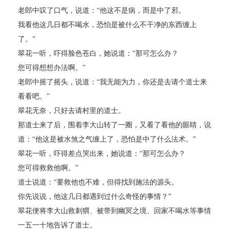
老郎中叹了口气，说道：“他这不是病，而是中了邪。
我看他这几日都不喝水，恐怕是被什么不干净的东西缠上
了。”
翠花一听，吓得脸色苍白，她说道：“那可怎么办？
您可得想想办法啊。”
老郎中摇了摇头，说道：“我无能为力，你还是去请个道士来
看看吧。”
翠花无奈，只好去请村里的道士。
那道士来了后，围着李大山转了一圈，又看了看他的眼睛，说
道：“他这是被水煞之气缠上了，恐怕是中了什么法术。”
翠花一听，吓得差点哭出来，她说道：“那可怎么办？
您可得救救他啊。”
道士说道：“要救他也不难，但得找到施法的源头。
你先说说，他这几日都遇到过什么奇怪的事情？”
翠花便将李大山救刺猬、被带到幽冥之境、回家不喝水等事情
一五一十地告诉了道士。