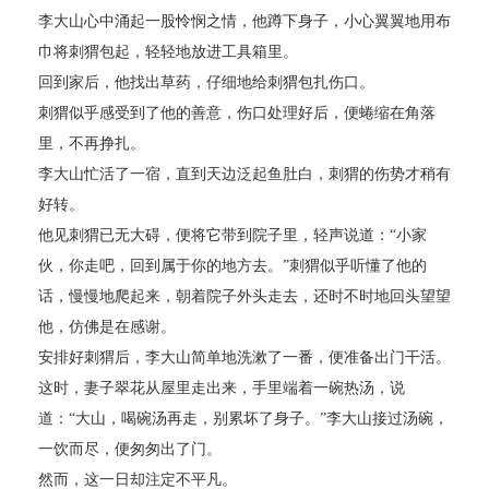
李大山心中涌起一股怜悯之情，他蹲下身子，小心翼翼地用布
巾将刺猬包起，轻轻地放进工具箱里。
回到家后，他找出草药，仔细地给刺猬包扎伤口。
刺猬似乎感受到了他的善意，伤口处理好后，便蜷缩在角落
里，不再挣扎。
李大山忙活了一宿，直到天边泛起鱼肚白，刺猬的伤势才稍有
好转。
他见刺猬已无大碍，便将它带到院子里，轻声说道：“小家
伙，你走吧，回到属于你的地方去。”刺猬似乎听懂了他的
话，慢慢地爬起来，朝着院子外头走去，还时不时地回头望望
他，仿佛是在感谢。
安排好刺猬后，李大山简单地洗漱了一番，便准备出门干活。
这时，妻子翠花从屋里走出来，手里端着一碗热汤，说
道：“大山，喝碗汤再走，别累坏了身子。”李大山接过汤碗，
一饮而尽，便匆匆出了门。
然而，这一日却注定不平凡。