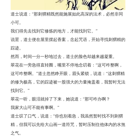
道士说道：“那刺猬精既然能施展如此高深的法术，必然非同
小可。
我们得先去找到它修炼的地方，才能找到它。”
说罢，道士便在屋里摆起香案，念起咒语，开始寻找刺猬精的
踪迹。
然而，时间一分一秒地过去，道士的脸色却越来越凝重。
翠花在一旁急得直转圈，嘴里不停地念叨着：“这可咋整啊，
这可咋整啊。”道士忽然睁开眼，眉头紧锁，说道：“这刺猬精
的修为极高，它的踪迹被一股强大的力量掩盖着，我暂时无法
找到它。”
翠花一听，眼泪就掉了下来，她说道：“那可咋办啊？
我家大山可不能有事啊。”
道士叹了口气，说道：“你也别着急，我虽然暂时找不到刺猬
精，但我可以先给大山画一道符咒，暂时压制住他体内的水煞
之气。