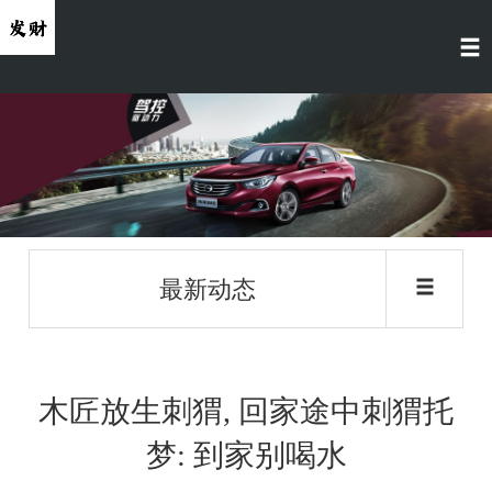
最新动态
木匠放生刺猬, 回家途中刺猬托
梦: 到家别喝水