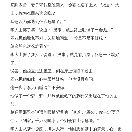
回到家后，妻子翠花见他回来，惊喜地迎了上来，说道：“大
山，你怎么回来这么晚？
我还以为你遇到什么危险了。”
李大山笑了笑，说道：“没事，就是路上耽误了一会儿。”
翠花见他脸色不对，关切地问道：“你是不是不舒服？
怎么脸色这么难看？”
李大山摇了摇头，说道：“没事，就是有点累，休息一下就好
了。”
说罢，他径直走进屋里，倒在床上便睡了过去。
翠花见他如此，心中虽然疑惑，但也没再多问。
这一夜，李大山睡得并不安稳。
他做了一个梦，梦中那只被他救下的刺猬又出现在了他的面
前。
刺猬用那双会说话的眼睛望着他，说道：“恩公，你一定要记
住，回到家后千万别喝水，否则会有生命危险。”
李大山从梦中惊醒，满头大汗，他回想起梦中的情景，心中更