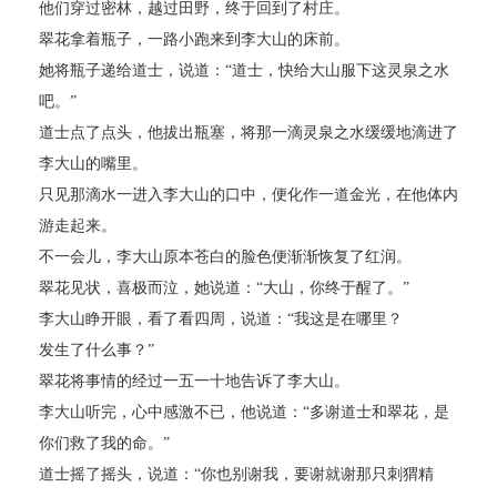
他们穿过密林，越过田野，终于回到了村庄。
翠花拿着瓶子，一路小跑来到李大山的床前。
她将瓶子递给道士，说道：“道士，快给大山服下这灵泉之水
吧。”
道士点了点头，他拔出瓶塞，将那一滴灵泉之水缓缓地滴进了
李大山的嘴里。
只见那滴水一进入李大山的口中，便化作一道金光，在他体内
游走起来。
不一会儿，李大山原本苍白的脸色便渐渐恢复了红润。
翠花见状，喜极而泣，她说道：“大山，你终于醒了。”
李大山睁开眼，看了看四周，说道：“我这是在哪里？
发生了什么事？”
翠花将事情的经过一五一十地告诉了李大山。
李大山听完，心中感激不已，他说道：“多谢道士和翠花，是
你们救了我的命。”
道士摇了摇头，说道：“你也别谢我，要谢就谢那只刺猬精